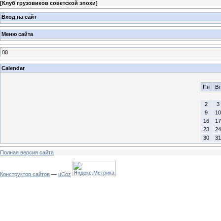
[
Клуб грузовиков советской эпохи
]
Вход на сайт
Меню сайта
00
Calendar
Пн
Вт
2
3
9
10
16
17
23
24
30
31
Полная версия сайта
Конструктор сайтов
—
uCoz