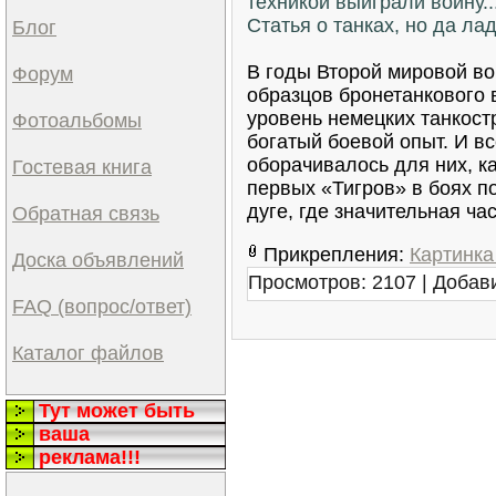
техникой выиграли войну..
Статья о танках, но да ла
Блог
В годы Второй мировой в
Форум
образцов бронетанкового 
уровень немецких танкост
Фотоальбомы
богатый боевой опыт. И в
оборачивалось для них, к
Гостевая книга
первых «Тигров» в боях п
дуге, где значительная ч
Обратная связь
Прикрепления:
Картинка
Доска объявлений
Просмотров:
2107
|
Добав
FAQ (вопрос/ответ)
Каталог файлов
Тут может быть
ваша
реклама!!!