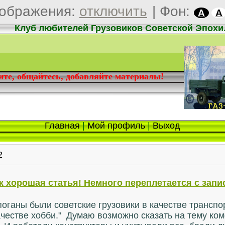
ображения:
отключить
|
Фон:
A
A
Клуб любителей Грузовиков Советской Эпохи
дите, общайтесь, добавляйте материалы!
Главная
|
Мой профиль
|
Выход
2
ж хорошая статья! Немного переплетается с запис
 поганы были советские грузовики в качестве трансп
ачестве хобби." Думаю возможно сказать на тему ком