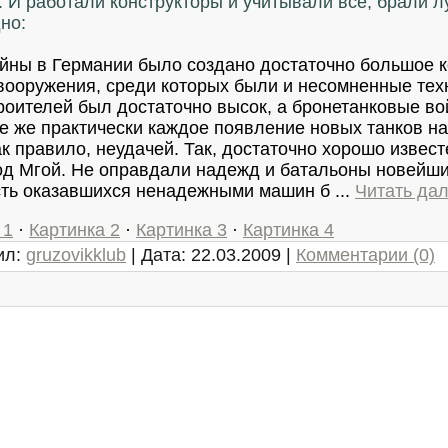
. И работали конструкторы и учитывали все, брали л
дно:
ойны в Германии было создано достаточно большое 
вооружения, среди которых были и несомненные техн
роителей был достаточно высок, а бронетанковые в
се же практически каждое появление новых танков н
ак правило, неудачей. Так, достаточно хорошо извес
од Мгой. Не оправдали надежд и батальоны новейши
асть оказавшихся ненадежными машин б
...
Читать да
 1
·
Картинка 2
·
Картинка 3
·
Картинка 4
ил:
gruzovikklub
|
Дата:
22.03.2009
|
Комментарии (0)