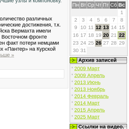
учшие узлы и компоновку.
Пн
Вт
Ср
Чт
Пт
Сб
Вс
1
количество различных
2
3
4
5
6
7
8
ические достижения, т.к.
9
10
11
12
13
14
15
ойска Вермахта имели
16
17
18
19
20
21
22
а Восточном фронте
тен факт потери немцами
23
24
25
26
27
28
29
х «Пантер» на Курской
30
31
льше »
Архив записей
2009 Март
2009 Апрель
2013 Июнь
2013 Ноябрь
2014 Февраль
2014 Март
2015 Апрель
2025 Март
Ссылки на видео.