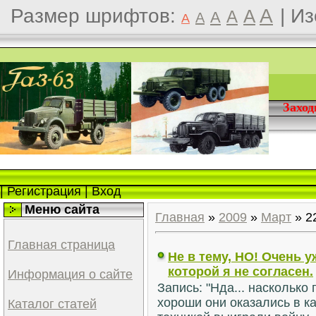
Размер шрифтов:
A
|
Из
A
A
A
A
A
Захо
|
Регистрация
|
Вход
Меню сайта
Главная
»
2009
»
Март
»
2
Главная страница
Не в тему, НО! Очень у
которой я не согласен.
Информация о сайте
Запись: "Нда... насколько
хороши они оказались в к
Каталог статей