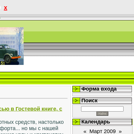
x
.
Форма входа
Поиск
ью в Гостевой книге, с
Календарь
ортных средств, настолько
форта... но мы с нашей
«
Март 2009
»