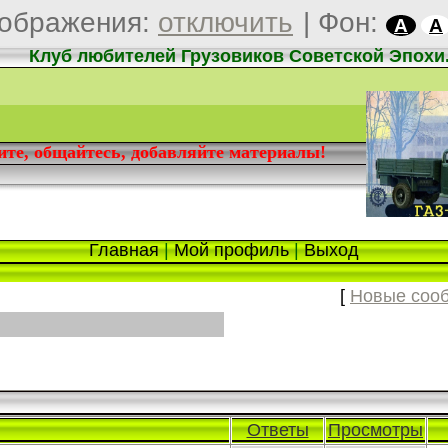
ображения:
отключить
|
Фон:
A
A
Клуб любителей Грузовиков Советской Эпохи
дите, общайтесь, добавляйте материалы!
Главная
|
Мой профиль
|
Выход
[
Новые соо
Ответы
Просмотры