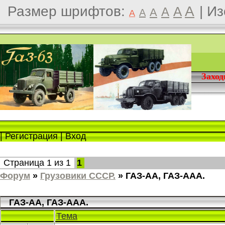
Размер шрифтов:
A
|
Из
A
A
A
A
A
Захо
|
Регистрация
|
Вход
Страница
1
из
1
1
Форум
»
Грузовики СССР.
»
ГАЗ-АА, ГАЗ-ААА.
ГАЗ-АА, ГАЗ-ААА.
Тема