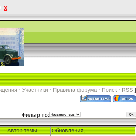
x
.
бщения
·
Участники
·
Правила форума
·
Поиск
·
RSS
]
Фильтр по:
Автор темы
Обновления
↓