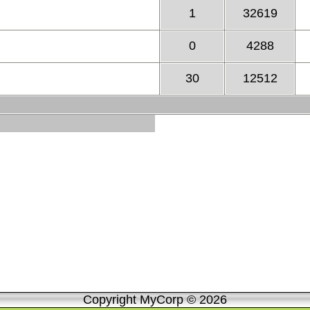
1
32619
0
4288
30
12512
Copyright MyCorp © 2026