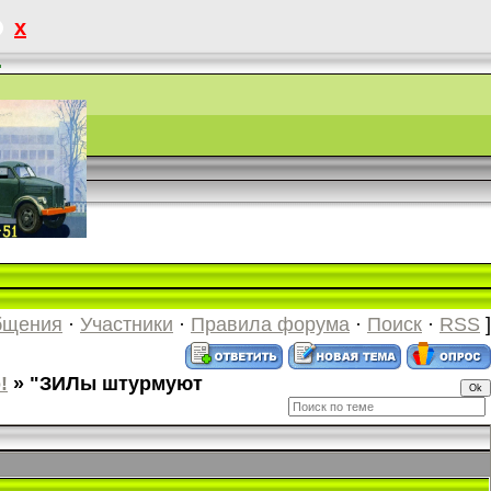
x
.
бщения
·
Участники
·
Правила форума
·
Поиск
·
RSS
]
!
»
"ЗИЛы штурмуют