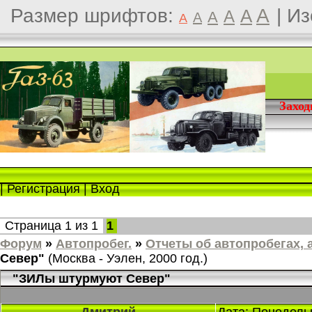
Размер шрифтов:
A
|
Из
A
A
A
A
A
Захо
|
Регистрация
|
Вход
Страница
1
из
1
1
Форум
»
Автопробег.
»
Отчеты об автопробегах, а
Север"
(Москва - Уэлен, 2000 год.)
"ЗИЛы штурмуют Север"