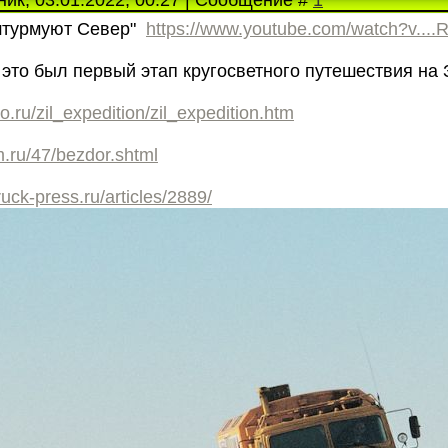
ик, 03.01.2022, 00:27 | Сообщение #
1
штурмуют Север"
https://www.youtube.com/watch?v...
 это был первый этап кругосветного путешествия на 
o.ru/zil_expedition/zil_expedition.htm
zm.ru/47/bezdor.shtml
ruck-press.ru/articles/2889/