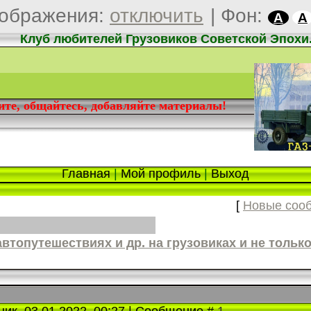
ображения:
отключить
|
Фон:
A
A
Клуб любителей Грузовиков Советской Эпохи
дите, общайтесь, добавляйте материалы!
Главная
|
Мой профиль
|
Выход
[
Новые соо
втопутешествиях и др. на грузовиках и не только