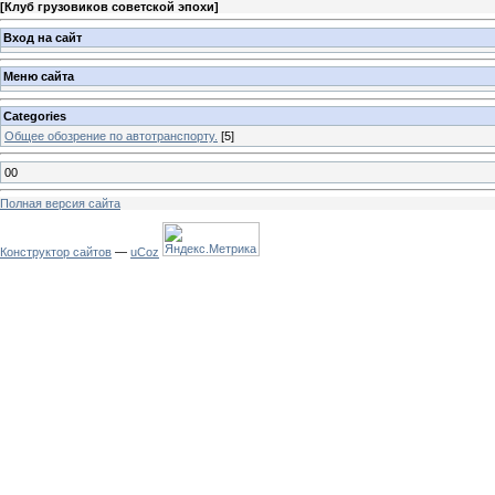
[
Клуб грузовиков советской эпохи
]
Вход на сайт
Меню сайта
Categories
Общее обозрение по автотранспорту.
[5]
00
Полная версия сайта
Конструктор сайтов
—
uCoz