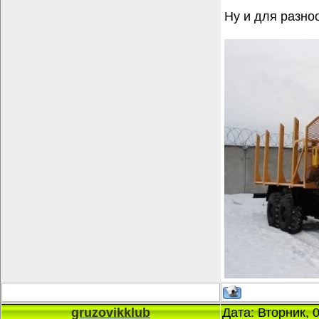
Ну и для разно
gruzovikklub
Дата: Вторник, 