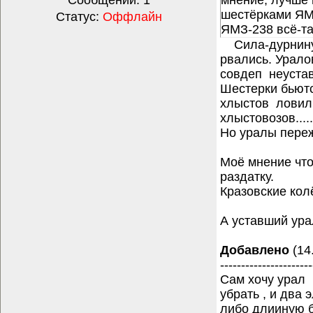
Сообщений:
1
мнение, лучше 
шестёрками ЯМЗ
Статус:
Оффлайн
ЯМЗ-238 всё-та
Сила-дурнинушк
рвались. Урало
совдеп неустав
Шестерки бьютс
хлыстов ловил 
хлыстовозов.....
Но уралы переж
Моё мнение что
раздатку.
Кразовские кол
А уставший урал
Добавлено
(14
----------------------
Сам хочу урал 
убрать , и два
либо длииную б