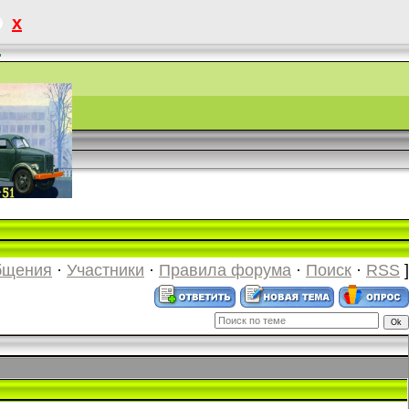
x
.
бщения
·
Участники
·
Правила форума
·
Поиск
·
RSS
]