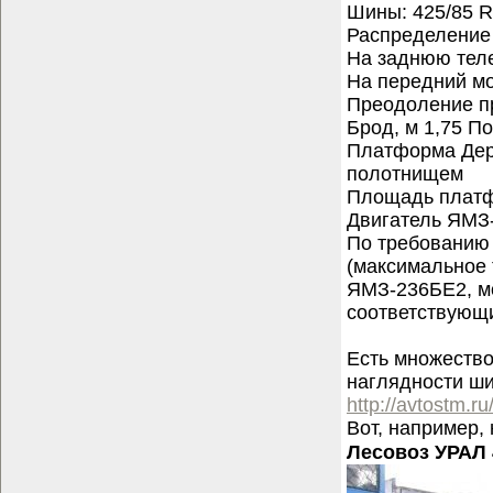
Шины: 425/85 R
Распределение 
На заднюю тел
На передний мо
Преодоление п
Брод, м 1,75 П
Платформа Дер
полотнищем
Площадь платф
Двигатель ЯМЗ-
По требованию 
(максимальное т
ЯМЗ-236БЕ2, мо
соответствующи
Есть множество
наглядности ш
http://avtostm.ru
Вот, например,
Лесовоз УРАЛ 