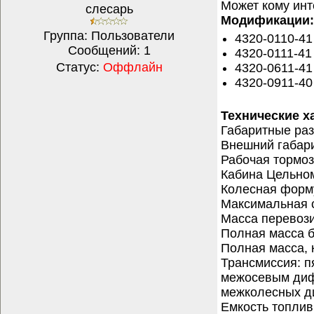
Может кому инт
слесарь
Модификации:
Группа: Пользователи
4320-0110-41
Сообщений:
1
4320-0111-41
Статус:
Оффлайн
4320-0611-41
4320-0911-40
Технические х
Габаритные ра
Внешний габари
Рабочая тормо
Кабина Цельном
Колесная форм
Максимальная с
Масса перевози
Полная масса б
Полная масса, 
Трансмиссия: п
межосевым диф
межколесных 
Емкость топлив