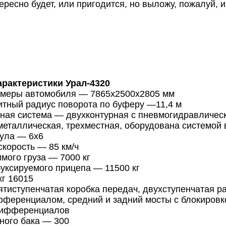
ересно будет, или пригодится, но выложу, пожалуй, 
арактеристики Урал-4320
змеры автомобиля — 7865х2500х2805 мм
тный радиус поворота по буферу —11,4 м
зная система — двухконтурная с пневмогидравличес
еталлическая, трехместная, оборудована системой 
ула — 6x6
корость — 85 км/ч
мого груза — 7000 кг
уксируемого прицепа — 11500 кг
кг 16015
ятиступенчатая коробка передач, двухступенчатая р
ференциалом, средний и задний мосты с блокировк
дифференциалов
ного бака — 300