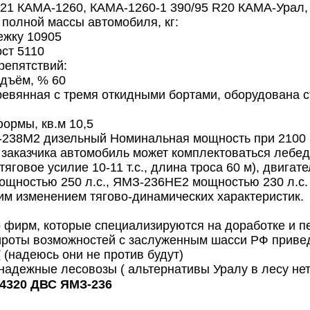
21 КАМА-1260, КАМА-1260-1 390/95 R20 КАМА-Урал,
полной массы автомобиля, кг:
ежку 10905
ст 5110
репятствий:
одъём, % 60
евянная с тремя откидными бортами, оборудована 
ормы, кв.м 10,5
238М2 дизельный Номинальная мощность при 2100 1/м
заказчика автомобиль может комплектоваться лебед
яговое усилие 10-11 т.с., длина троса 60 м), двигат
щностью 250 л.с., ЯМЗ-236НЕ2 мощностью 230 л.с.
м изменением тягово-динамических характеристик.
 фирм, которые специализируются на доработке и п
ироты возможностей с заслуженным шасси РФ приве
/
(надеюсь они не против будут)
 надежные лесовозы ( альтернативы Уралу в лесу не
4320 ДВС ЯМЗ-236