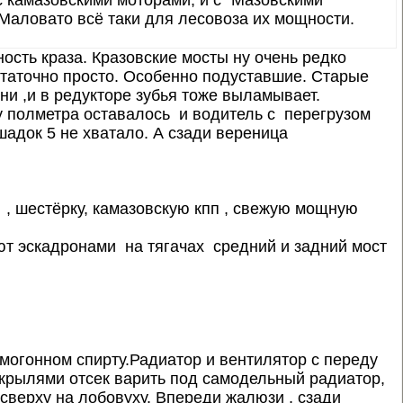
с камазовскими моторами, и с "Мазовскими"
Маловато всё таки для лесовоза их мощности.
сть краза. Кразовские мосты ну очень редко
статочно просто. Особенно подуставшие. Старые
 ,и в редукторе зубья тоже выламывает.
у полметра оставалось и водитель с перегрузом
шадок 5 не хватало. А сзади вереница
, шестёрку, камазовскую кпп , свежую мощную
ают эскадронами на тягачах средний и задний мост
могонном спирту.Радиатор и вентилятор с переду
д крылями отсек варить под самодельный радиатор,
сверху на лобовуху. Впереди жалюзи , сзади