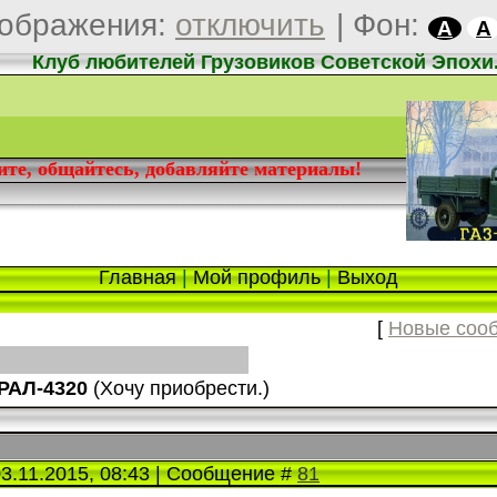
ображения:
отключить
|
Фон:
A
A
Клуб любителей Грузовиков Советской Эпохи
дите, общайтесь, добавляйте материалы!
Главная
|
Мой профиль
|
Выход
[
Новые соо
РАЛ-4320
(Хочу приобрести.)
03.11.2015, 08:43 | Сообщение #
81