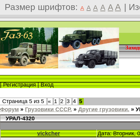
Размер шрифтов:
A
|
Из
A
A
A
A
A
Захо
|
Регистрация
|
Вход
Страница
5
из
5
«
1
2
3
4
5
Форум
»
Грузовики СССР.
»
Другие грузовики.
»
У
УРАЛ-4320
vickcher
Дата: Вторник, 