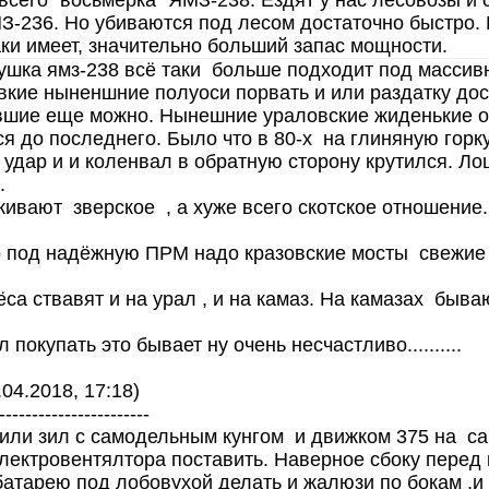
всего "восьмёрка" ЯМЗ-238. Ездят у нас лесовозы и 
-236. Но убиваются под лесом достаточно быстро. 
ки имеет, значительно больший запас мощности.
а ямз-238 всё таки больше подходит под массивно
вкие ныненшние полуоси порвать и или раздатку до
шие еще можно. Нынешние ураловские жиденькие они
я до последнего. Было что в 80-х на глиняную горк
удар и и коленвал в обратную сторону крутился. Ло
.
ивают зверское , а хуже всего скотское отношение.
 под надёжную ПРМ надо кразовские мосты свежие 
ёса ствавят и на урал , и на камаз. На камазах быв
 покупать это бывает ну очень несчастливо..........
.04.2018, 17:18)
-----------------------
или зил с самодельным кунгом и движком 375 на са
 электровентялтора поставить. Наверное сбоку пере
атарею под лобовухой делать и жалюзи по бокам ,и 