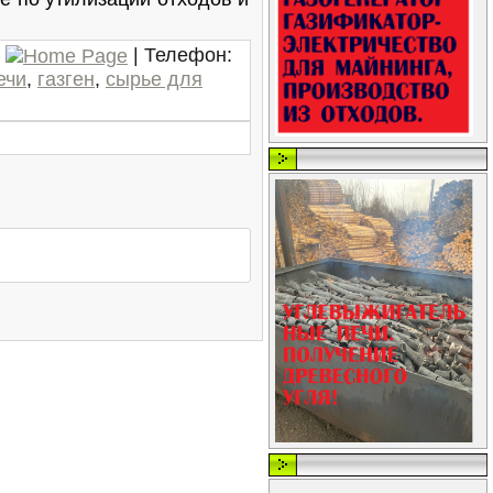
|
Телефон
:
ечи
,
газген
,
сырье для