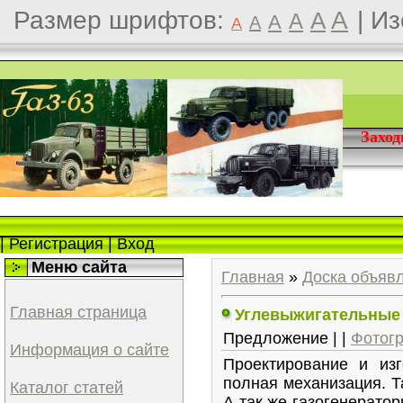
Размер шрифтов:
A
|
Из
A
A
A
A
A
Захо
|
Регистрация
|
Вход
Меню сайта
Главная
»
Доска объяв
Главная страница
Углевыжигательные 
Предложение | |
Фотог
Информация о сайте
Проектирование и из
полная механизация. Т
Каталог статей
А так же газогенерато