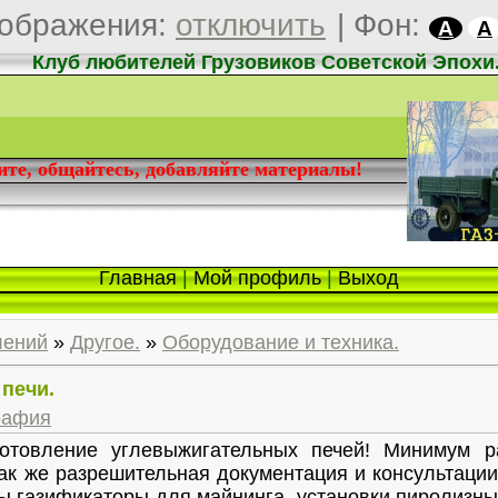
ображения:
отключить
|
Фон:
A
A
Клуб любителей Грузовиков Советской Эпохи
дите, общайтесь, добавляйте материалы!
Главная
|
Мой профиль
|
Выход
лений
»
Другое.
»
Оборудование и техника.
печи.
рафия
готовление углевыжигательных печей! Минимум р
ак же разрешительная документация и консультаци
ры газификаторы для майнинга, установки пиролизны