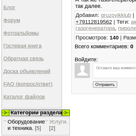
так далее.
Блог
Добавил
:
gruzovikklub
|
Форум
+79112819562
|
Теги
:
а
газогенератора
,
пирол
Фотоальбомы
Просмотров
:
140
|
Разм
Гостевая книга
Всего комментариев
:
0
Обратная связь
Войдите:
Доска объявлений
FAQ (вопрос/ответ)
Отправить
Каталог файлов
Категории раздела
Оборудование
Услуги.
и техника.
[5]
[2]